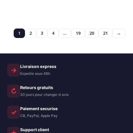
initial
actuel
était :
est :
14,99 €.
13,49 €.
1
2
3
4
…
19
20
21
→
Livraison express
→
Expedie sous 48h
Retours gratuits
↻
30 jours pour changer d avis
Paiement securise
✓
CB, PayPal, Apple Pay
Support client