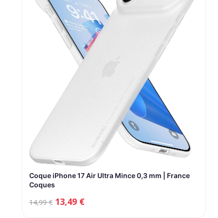
Coque iPhone 17 Air Ultra Mince 0,3 mm | France
Coques
Le
Le
13,49
€
14,99
€
prix
prix