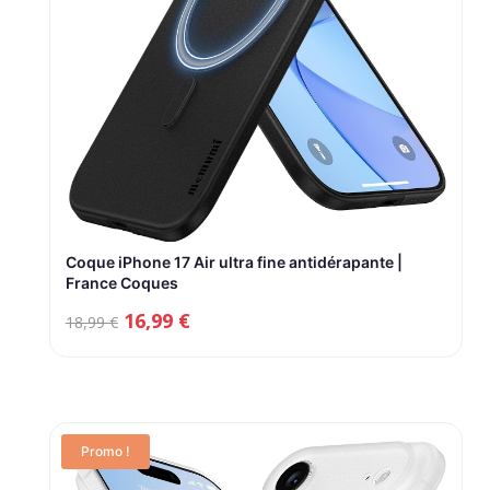
Coque iPhone 17 Air ultra fine antidérapante |
France Coques
Le
Le
16,99
€
18,99
€
prix
prix
initial
actuel
était :
est :
18,99 €.
16,99 €.
Promo !