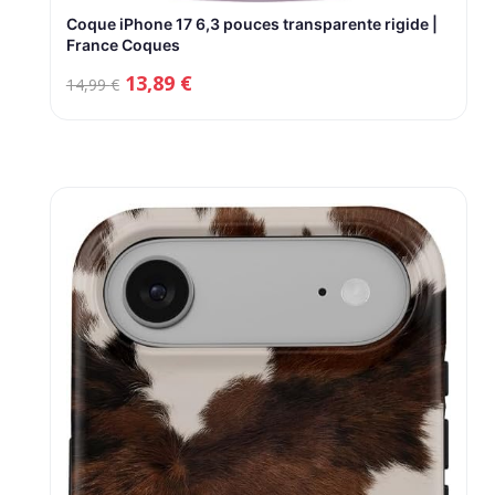
Coque iPhone 17 6,3 pouces transparente rigide |
France Coques
Le
Le
13,89
€
14,99
€
prix
prix
initial
actuel
était :
est :
14,99 €.
13,89 €.