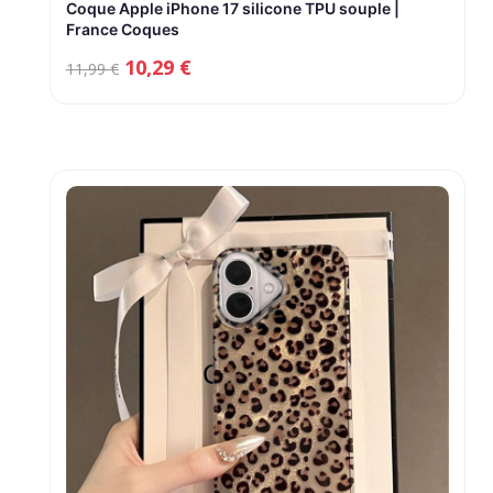
Coque Apple iPhone 17 silicone TPU souple |
France Coques
Le
Le
10,29
€
11,99
€
prix
prix
initial
actuel
était :
est :
11,99 €.
10,29 €.