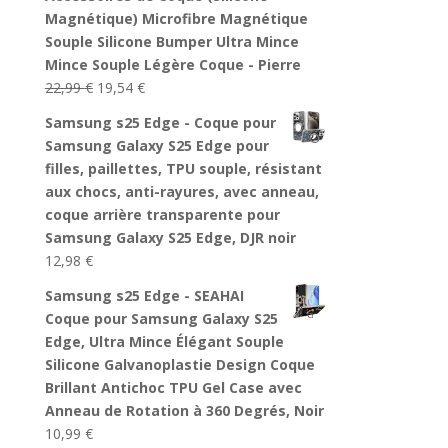
Magnétique) Microfibre Magnétique
Souple Silicone Bumper Ultra Mince
Mince Souple Légère Coque - Pierre
Le
Le
22,99
€
19,54
€
prix
prix
Samsung s25 Edge - Coque pour
initial
actuel
Samsung Galaxy S25 Edge pour
était :
est :
filles, paillettes, TPU souple, résistant
22,99 €.
19,54 €.
aux chocs, anti-rayures, avec anneau,
coque arrière transparente pour
Samsung Galaxy S25 Edge, DJR noir
12,98
€
Samsung s25 Edge - SEAHAI
Coque pour Samsung Galaxy S25
Edge, Ultra Mince Élégant Souple
Silicone Galvanoplastie Design Coque
Brillant Antichoc TPU Gel Case avec
Anneau de Rotation à 360 Degrés, Noir
10,99
€