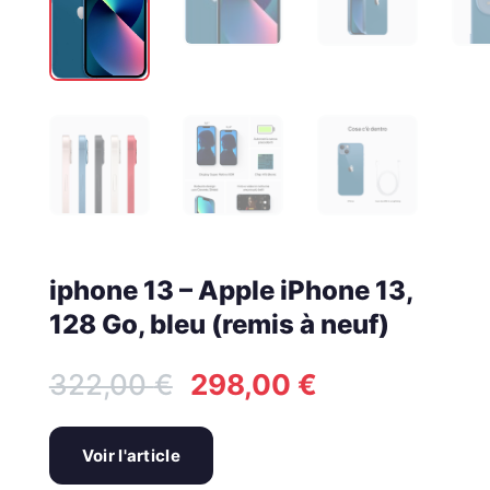
iphone 13 – Apple iPhone 13,
128 Go, bleu (remis à neuf)
Le
Le
322,00
€
298,00
€
prix
prix
initial
actuel
était :
est :
Voir l'article
322,00 €.
298,00 €.