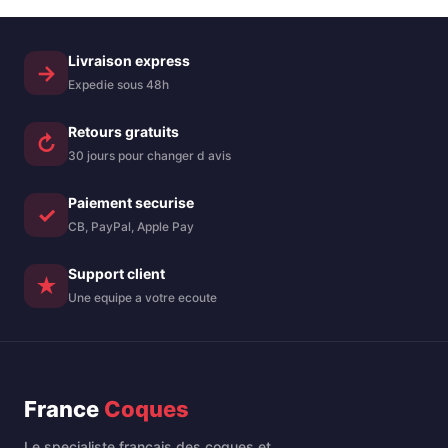
Livraison express
→
Expedie sous 48h
Retours gratuits
↻
30 jours pour changer d avis
Paiement securise
✓
CB, PayPal, Apple Pay
Support client
★
Une equipe a votre ecoute
France
Coques
Le specialiste francais des coques et