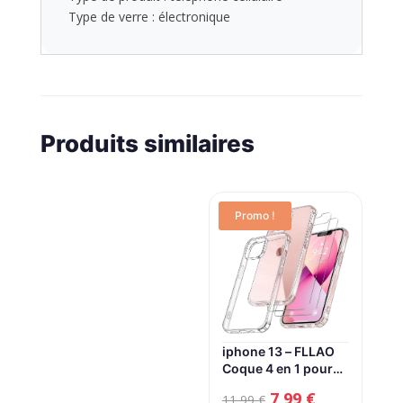
Type de verre : électronique
Produits similaires
Promo !
iphone 13 – FLLAO
Coque 4 en 1 pour
iPhone 13 avec 2
Le
Le
7,99
€
11,99
€
verres trempés et 1