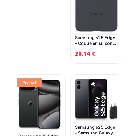
Samsung s25 Edge
– Coque en silicone
pour Galaxy S25
28,14
€
Edge noire
Promo !
Samsung s25 Edge
– Samsung Galaxy