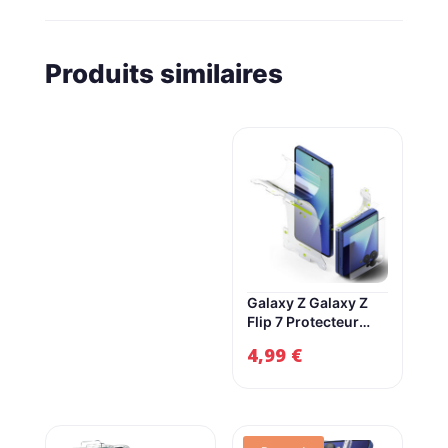
Produits similaires
Galaxy Z Galaxy Z
Flip 7 Protecteur
d’écran | Verre
4,99
€
trempée facile