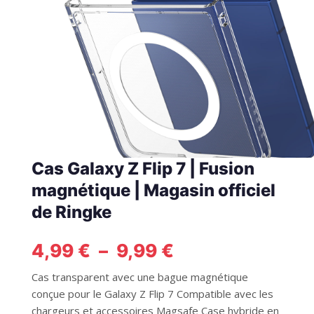
Cas Galaxy Z Flip 7 | Fusion
magnétique | Magasin officiel
de Ringke
Plage
4,99
€
–
9,99
€
de
Cas transparent avec une bague magnétique
prix :
conçue pour le Galaxy Z Flip 7 Compatible avec les
4,99 €
chargeurs et accessoires Magsafe Case hybride en