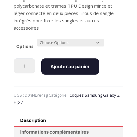
à
9,99 €
polycarbonate et trames TPU Design mince et
léger connecté en deux pièces Trous de sangle
intégrés pour fixer les sangles et autres
accessoires
Options
quantité
Ajouter au panier
de
Cas
Galaxy
Z
UGS :
D0hNLYe4sg
Catégorie :
Coques Samsung Galaxy Z
Flip
Flip 7
7
|
Fusion
Description
magnétique
|
Informations complémentaires