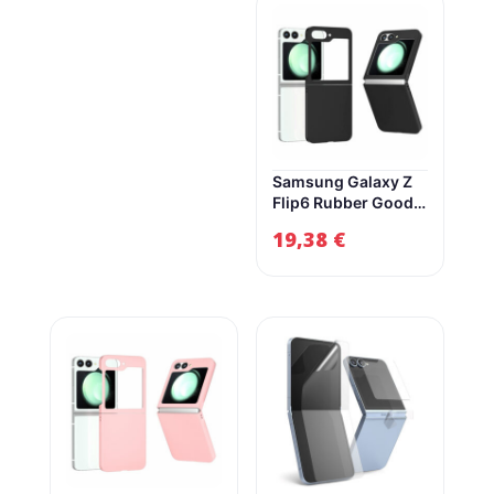
Samsung Galaxy Z
Flip6 Rubber Good
Hard Plastics Cover
19,38
€
– Sortidwood
Samsung Galaxy Z
Flip6 Couvre en
plastique dur de
garde en
caoutchouc – noir