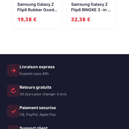
Samsung Galaxy Z
Samsung Galaxy Z
Flip6 Rubber Good
Flip6 RINGKE 3 -in -1
Hard Plastic Cover –
Verre de protection
19,38
€
32,38
€
Pinkdiderwood
tempérée – 2 pack –
Samsung Galaxy Z
transparent
Flip6 Couvre en
Samsung Galaxy Z
plastique dur
Flip6 Ringke 3 -in -1
caoutchoute – rose
Verre de protection
dure – 2 pack –
transparent
Livraison express
→
Expedie sous 48h
Retours gratuits
↻
30 jours pour changer d avis
Paiement securise
✓
CB, PayPal, Apple Pay
Support client