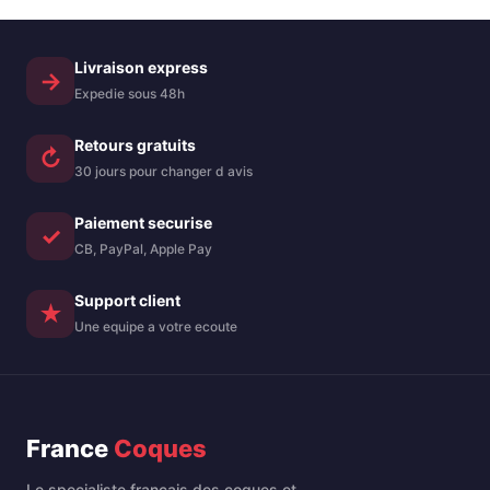
iPhone 15 6,1
rayures, en TPU
pouces,
souple et arrière en
transparente
PMMA transparent
Livraison express
→
Expedie sous 48h
Retours gratuits
↻
30 jours pour changer d avis
Paiement securise
✓
CB, PayPal, Apple Pay
Support client
★
Une equipe a votre ecoute
France
Coques
Le specialiste francais des coques et