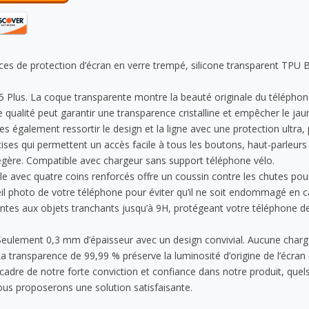
èces de protection d’écran en verre trempé, silicone transparent TPU
15 Plus. La coque transparente montre la beauté originale du téléphon
qualité peut garantir une transparence cristalline et empêcher le ja
tes également ressortir le design et la ligne avec une protection ultra, 
écises qui permettent un accès facile à tous les boutons, haut-parleu
 légère. Compatible avec chargeur sans support téléphone vélo.
e avec quatre coins renforcés offre un coussin contre les chutes pou
areil photo de votre téléphone pour éviter qu’il ne soit endommagé en 
antes aux objets tranchants jusqu’à 9H, protégeant votre téléphone de
. Seulement 0,3 mm d’épaisseur avec un design convivial. Aucune charge
La transparence de 99,99 % préserve la luminosité d’origine de l’écran 
adre de notre forte conviction et confiance dans notre produit, quel
ous proposerons une solution satisfaisante.