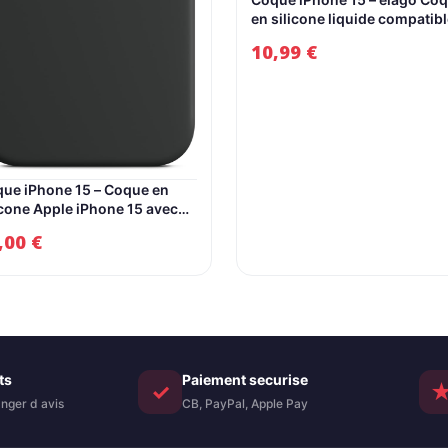
en silicone liquide compatib
avec iPhone 15, silicone de
10,99
€
qualité supérieure, coque de
protection complète (struct
antichoc à 4 couches),
doublure en microfibre douc
anti-rayures (bleu clair)
ue iPhone 15 – Coque en
icone Apple iPhone 15 avec
Safe – Noir
,00
€
ts
Paiement securise
✓
nger d avis
CB, PayPal, Apple Pay