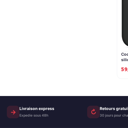
Coq
sil
Mag
59
Livraison express
Retours gratui
→
↻
Expedie sous 48h
30 jours pour cha