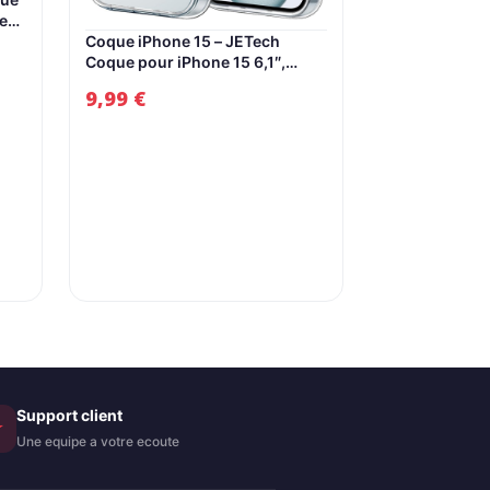
le
Coque iPhone 15 – JETech
Coque pour iPhone 15 6,1″,
ure
Anti-jaunissement, Antichoc,
9,99
€
Anti-Rayures, Coque Arrière
e
Transparente (Transparent)
Support client
★
Une equipe a votre ecoute