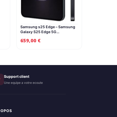
Samsung s25 Edge – Samsung
Galaxy S25 Edge 5G
Smartphone 256 Go Noir
659,00
€
Support client
★
Une equipe a votre ecoute
ROPOS