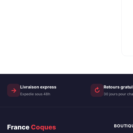
S25
Pro
con
– U
Tra
Livraison express
Retours gratui
→
↻
Expedie sous 48h
30 jours pour cha
France
Coques
BOUTIQ