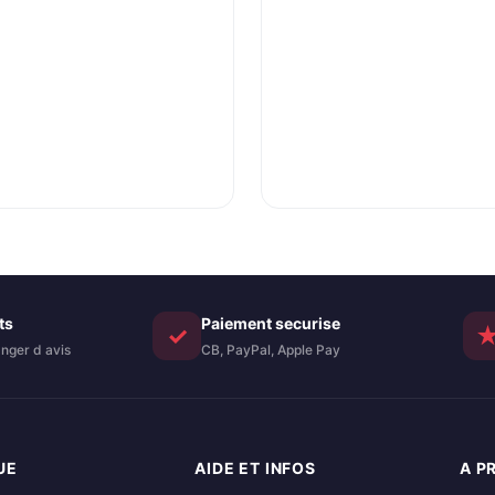
+, Galaxy S25 Edge,
Version FR
tecteur d’écran Efficace
tre les Rayures – Sans Bulles
ltra Résistant – HD
nsparent – 9H
ts
Paiement securise
✓
nger d avis
CB, PayPal, Apple Pay
UE
AIDE ET INFOS
A P