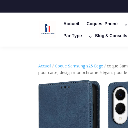
Accueil
Coques iPhone
Par Type
Blog & Conseils
Accueil
/
Coque Samsung s25 Edge
/ coque Sams
pour carte, design monochrome élégant pour le 