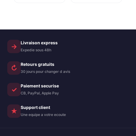
kickstand –
Sortidwood
BlueIderwood
Samsung Galaxy
Samsung Galaxy
S25 + (Plus)
S25 + (plus)
Couverture en
Couverture en
plastique flexible
plastique flexible
doublé – noir
avec texture et
Livraison express
→
kickstand – bleu
Expedie sous 48h
Retours gratuits
↻
30 jours pour changer d avis
Paiement securise
✓
CB, PayPal, Apple Pay
Support client
★
Une equipe a votre ecoute