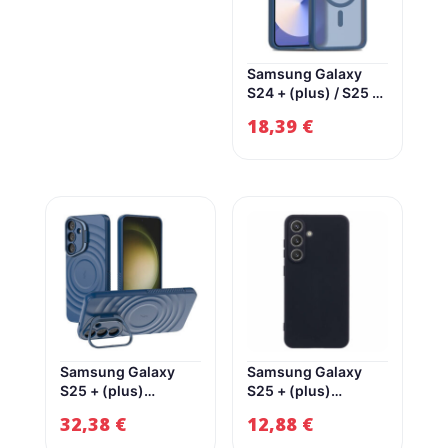
Samsung Galaxy
S24 + (plus) / S25 +
(plus) Mat Hybrid
18,39
€
Cover – Magsafe
Compatible – Blue /
Transparent
Aderwod Samsung
Galaxy S24 + (plus)
/ S25 + (Plus) Mat
Hybrid Cover –
Magsafe Compatible
– Bleu / Transparent
Samsung Galaxy
Samsung Galaxy
S25 + (plus)
S25 + (plus)
Couverture en
Couverture en
32,38
€
12,88
€
plastique flexible
plastique flexible
avec texture et
doublé –