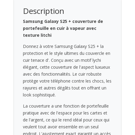
avec
Description
texture
litchi
Samsung Galaxy S25 + couverture de
et
portefeuille en cuir à vapeur avec
chocsorbing
texture litchi
-
Donnez à votre Samsung Galaxy S25 + la
Bruneiderwood
protection et le style ultimes du couvercle en
Samsung
cuir tenace d'. Conçu avec un motif lychi
Galaxy
élégant, cette couverture de l'aspect luxueux
S25
avec des fonctionnalités. Le cuir robuste
+
protège votre téléphone contre les chocs, les
(Plus)
rayures et autres dégâts tout en offrant un
Baulet
look sophistiqué.
en
cuir
La couverture a une fonction de portefeuille
avec
pratique avec de l'espace pour les cartes et
texture
de l'argent, ce qui le rend idéal pour ceux qui
litchi
veulent tout avoir ensemble en un seul
et
endroit. L'ajustement exact garantit un accès