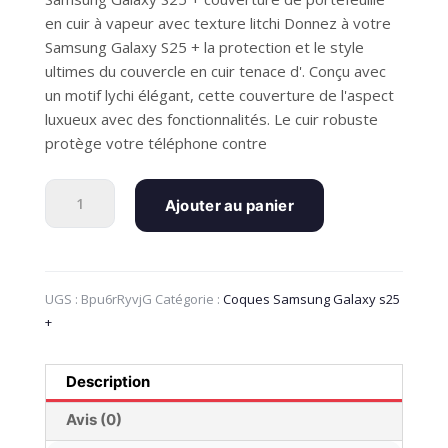
en cuir à vapeur avec texture litchi Donnez à votre
Samsung Galaxy S25 + la protection et le style
ultimes du couvercle en cuir tenace d'. Conçu avec
un motif lychi élégant, cette couverture de l'aspect
luxueux avec des fonctionnalités. Le cuir robuste
protège votre téléphone contre
quantité
Ajouter au panier
de
Samsung
Galaxy
S25
UGS :
Bpu6rRyvjG
Catégorie :
Coques Samsung Galaxy s25
+
+
(Plus)
Boîtier
de
Description
portefeuille
en
Avis (0)
cuir