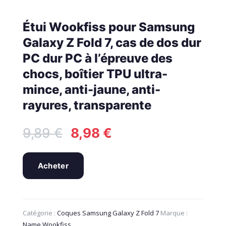
Étui Wookfiss pour Samsung
Galaxy Z Fold 7, cas de dos dur
PC dur PC à l’épreuve des
chocs, boîtier TPU ultra-
mince, anti-jaune, anti-
rayures, transparente
Le
Le
9,89
€
8,98
€
prix
prix
initial
actuel
était :
est :
Acheter
9,89 €.
8,98 €.
Catégorie :
Coques Samsung Galaxy Z Fold 7
Marque :
Name Wookfiss