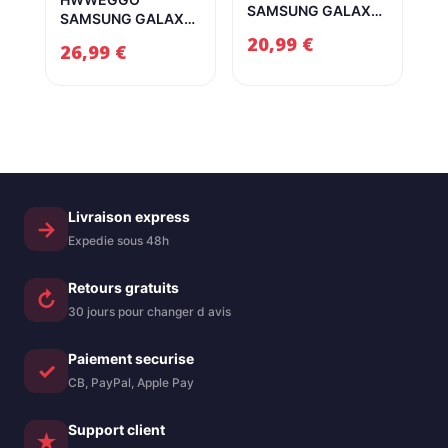
SAMSUNG GALAXY
SAMSUNG GALAXY
Z Fold 7 Case,
Z Fold 7 Case avec
20,99
€
(compatible avec
26,99
€
Kickstand,
Magsafe) Ultra
Protecteur d’écran
mince avec
avant et protecteur
protecteur d’écran
de charnière,
intégré, boîtier mat à
couverture dure de
amortisseur pour z
choc traduit
pli 7, noir
translucide Black
Military
Livraison express
→
Expedie sous 48h
Retours gratuits
↻
30 jours pour changer d avis
Paiement securise
✓
CB, PayPal, Apple Pay
Support client
★