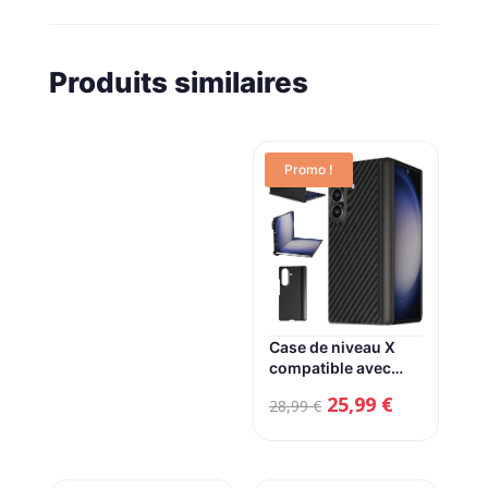
Produits similaires
Promo !
Case de niveau X
compatible avec
Samsung Galaxy Z
Le
Le
25,99
€
28,99
€
Fold 7, 0,35 mm Ultra
mince protecteur
prix
prix
anti-rayon Magsafe
initial
actuel
Fibre de carbone