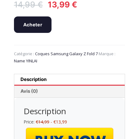
Le
Le
14,99
€
13,99
€
prix
prix
initial
actuel
était :
est :
Acheter
14,99 €.
13,99 €.
Catégorie :
Coques Samsung Galaxy Z Fold 7
Marque :
Name YINLAI
Description
Avis (0)
Description
Price:
€14,99
- €13,99