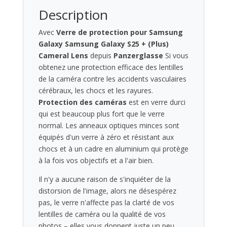
caméras
Description
-
Samsung
Avec
Verre de protection pour Samsung
Galaxy
Galaxy Samsung Galaxy S25 + (Plus)
S25
Cameral Lens
depuis
Panzerglasse
Si vous
+
obtenez une protection efficace des lentilles
(plus)
de la caméra contre les accidents vasculaires
Panzerglass
cérébraux, les chocs et les rayures.
Hoops
Protection des caméras
est en verre durci
-
qui est beaucoup plus fort que le verre
Protection
normal. Les anneaux optiques minces sont
des
équipés d'un verre à zéro et résistant aux
caméras
chocs et à un cadre en aluminium qui protège
-
à la fois vos objectifs et a l'air bien.
transparent
Il n'y a aucune raison de s'inquiéter de la
distorsion de l'image, alors ne désespérez
pas, le verre n'affecte pas la clarté de vos
lentilles de caméra ou la qualité de vos
photos – elles vous donnent juste un peu