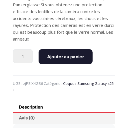
Panzerglasse Si vous obtenez une protection
efficace des lentilles de la caméra contre les
accidents vasculaires cérébraux, les chocs et les
rayures. Protection des caméras est en verre durci
qui est beaucoup plus fort que le verre normal. Les
anneaux
quantité
Ajouter au panier
de
Samsung
Galaxy
S25
UGS :
zjPSIX4GB6
Catégorie :
Coques Samsung Galaxy s25
+
+
(plus)
Panzerglass
Hoops
Description
-
Protection
Avis (0)
des