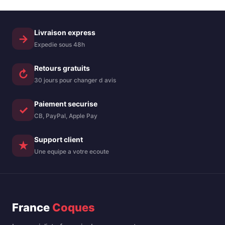
plastique flexible
Hybrid Cover –
doublé – Bleu clair
Magsafe compatible
– transparent
Livraison express
→
Expedie sous 48h
Retours gratuits
↻
30 jours pour changer d avis
Paiement securise
✓
CB, PayPal, Apple Pay
Support client
★
Une equipe a votre ecoute
France
Coques