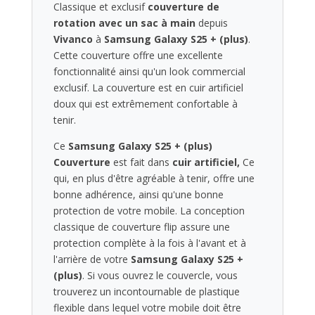
-
Classique et exclusif
couverture de
Black
rotation avec un sac à main
depuis
Samsung
Vivanco
à
Samsung Galaxy S25 + (plus)
.
Galaxy
Cette couverture offre une excellente
S25
fonctionnalité ainsi qu'un look commercial
+
exclusif. La couverture est en cuir artificiel
(plus)
doux qui est extrêmement confortable à
Vivanco
tenir.
Classic
Ce
Samsung Galaxy S25 + (plus)
Wallet
Couverture
est fait dans
cuir artificiel,
Ce
Flip
qui, en plus d'être agréable à tenir, offre une
Cover
bonne adhérence, ainsi qu'une bonne
avec
protection de votre mobile. La conception
traction
classique de couverture flip assure une
-
protection complète à la fois à l'avant et à
noir
l'arrière de votre
Samsung Galaxy S25 +
(plus)
. Si vous ouvrez le couvercle, vous
trouverez un incontournable de plastique
flexible dans lequel votre mobile doit être