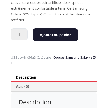
couverture est en cuir artificiel doux qui est
extrêmement confortable à tenir. Ce Samsung
Galaxy S25 + (plus) Couverture est fait dans cuir
artificiel
quantité
Ajouter au panier
de
Samsung
Galaxy
S25
UGS :
gwEryS6q5i
Catégorie :
Coques Samsung Galaxy s25
+
+
(plus)
Vivanco
Classic
Description
Wallet
Flip
Avis (0)
Cover
With
Description
Purse