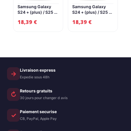
Samsung Galaxy
Samsung Galaxy
S24 + (plus) / S25 +
S24 + (plus) / S25 +
(plus) Mat Hybrid
(plus) Mat Hybrid
18,39
€
18,39
€
Cover – Magsafe
Cover – Magsafe
compatible – noir /
Compatible – Blue /
transparent
Transparent
Samsung Galaxy
Aderwod Samsung
S24 + (plus) / S25 +
Galaxy S24 + (plus)
(plus) Hybride
/ S25 + (Plus) Mat
Hybrid Couvre –
Hybrid Cover –
Magsafe Compatible
Magsafe Compatible
– noir / transparent
– Bleu / Transparent
Livraison express
→
Expedie sous 48h
Retours gratuits
↻
30 jours pour changer d avis
Paiement securise
✓
CB, PayPal, Apple Pay