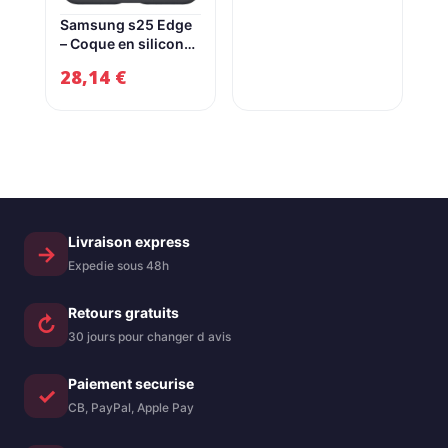
batterie longue
initial
actuel
durée et sécurité
Samsung s25 Edge
robuste – Noir
– Coque en silicone
était :
est :
volcanique, 128 Go
pour Galaxy S25
28,14
€
549,00 €.
365,00 
Edge noire
Livraison express
→
Expedie sous 48h
Retours gratuits
↻
30 jours pour changer d avis
Paiement securise
✓
CB, PayPal, Apple Pay