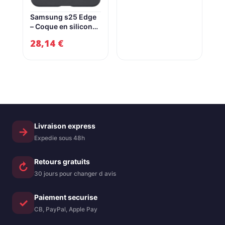
batterie longue
initial
actuel
durée et sécurité
Samsung s25 Edge
robuste –
– Coque en silicone
était :
est :
Porcelaine, 128 Go
pour Galaxy S25
28,14
€
549,00 €.
399,00 
Edge noire
Livraison express
→
Expedie sous 48h
Retours gratuits
↻
30 jours pour changer d avis
Paiement securise
✓
CB, PayPal, Apple Pay