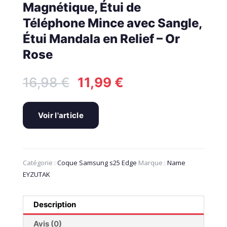
Magnétique, Étui de
Téléphone Mince avec Sangle,
Étui Mandala en Relief – Or
Rose
Le
Le
16,98
€
11,99
€
prix
prix
initial
actuel
était :
est :
Voir l'article
16,98 €.
11,99 €.
Catégorie :
Coque Samsung s25 Edge
Marque :
Name
EYZUTAK
Description
Avis (0)