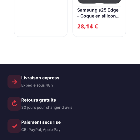
caméra arrière, plus
initial
actuel
de 24 heures
Samsung s25 Edge
d’autonomie et
– Coque en silicone
était :
est :
écran Super Actua
pour Galaxy S25
28,14
€
1099,00 €.
999,00 €.
de 6,3 pouces,
Edge noire
porcelaine, 128 Go
Livraison express
→
Expedie sous 48h
Retours gratuits
↻
30 jours pour changer d avis
Paiement securise
✓
CB, PayPal, Apple Pay